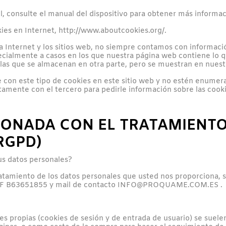
il, consulte el manual del dispositivo para obtener más informac
es en Internet, http://www.aboutcookies.org/.
a Internet y los sitios web, no siempre contamos con informació
specialmente a casos en los que nuestra página web contiene l
as que se almacenan en otra parte, pero se muestran en nuestr
con este tipo de cookies en este sitio web y no estén enumerad
ente con el tercero para pedirle información sobre las cookies 
IONADA CON EL TRATAMIENTO
RGPD)
us datos personales?
atamiento de los datos personales que usted nos proporciona,
CIF B63651855 y mail de contacto INFO@PROQUAME.COM.ES .
es propias (cookies de sesión y de entrada de usuario) se suelen 