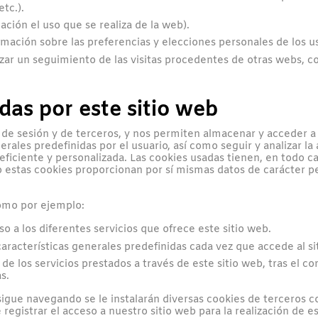
tc.).
ación el uso que se realiza de la web).
rmación sobre las preferencias y elecciones personales de los us
izar un seguimiento de las visitas procedentes de otras webs, co
adas por este sitio web
 de sesión y de terceros, y nos permiten almacenar y acceder a i
erales predefinidas por el usuario, así como seguir y analizar la
ficiente y personalizada. Las cookies usadas tienen, en todo cas
 estas cookies proporcionan por sí mismas datos de carácter pe
como por ejemplo:
eso a los diferentes servicios que ofrece este sitio web.
 características generales predefinidas cada vez que accede al si
e los servicios prestados a través de este sitio web, tras el co
s.
sigue navegando se le instalarán diversas cookies de terceros c
registrar el acceso a nuestro sitio web para la realización de es