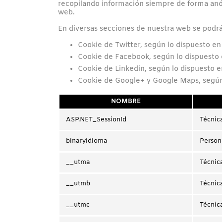
recopilando información siempre de forma anón
web.
En diversas secciones de nuestra web se podrán
Cookie de Twitter, según lo dispuesto en 
Cookie de Facebook, según lo dispuesto e
Cookie de Linkedin, según lo dispuesto en
Cookie de Google+ y Google Maps, según l
NOMBRE
ASP.NET_SessionId
Técnic
binaryidioma
Person
__utma
Técnic
__utmb
Técnic
__utmc
Técnic