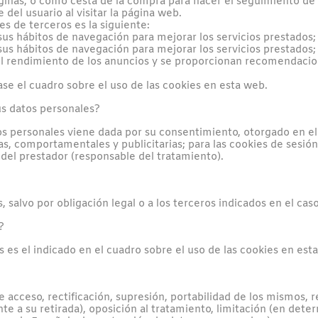
páginas, o como cesta de la compra para hacer el seguimiento de 
 del usuario al visitar la página web.
es de terceros es la siguiente:
n sus hábitos de navegación para mejorar los servicios prestados;
n sus hábitos de navegación para mejorar los servicios prestados;
e el rendimiento de los anuncios y se proporcionan recomendaci
se el cuadro sobre el uso de las cookies en esta web.
sus datos personales?
atos personales viene dada por su consentimiento, otorgado en
cas, comportamentales y publicitarias; para las cookies de sesión
 del prestador (responsable del tratamiento).
 salvo por obligación legal o a los terceros indicados en el cas
?
s es el indicado en el cuadro sobre el uso de las cookies en est
 acceso, rectificación, supresión, portabilidad de los mismos, r
te a su retirada), oposición al tratamiento, limitación (en dete