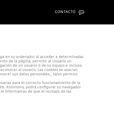
CONTACTO
rga en su ordenador al acceder a determinadas
nto de la página, permitir al Usuario un
gación de un usuario o de su equipo e incluso,
econocer al usuario. Las cookies se asocian
nocer sus datos personales., salvo permiso
sarias para el correcto funcionamiento de la
 web. Asimismo, podrá configurar su navegador
 le informamos de que el rechazo de las