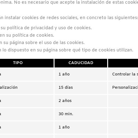
ima. No es necesario que acepte la instalación de estas cooki
 instalar cookies de redes sociales, en concreto las siguientes
su política de privacidad y uso de cookies.
n su política de cookies.
 su página sobre el uso de las cookies.
o dispuesto en su página sobre qué tipo de cookies utilizan.
TIPO
CADUCIDAD
a
1 año
Controlar la 
alización
15 días
Personalizac
a
2 años
a
30 min.
a
1 año