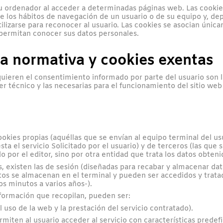
u ordenador al acceder a determinadas páginas web. Las cookie
e los hábitos de navegación de un usuario o de su equipo y, d
tilizarse para reconocer al usuario. Las cookies se asocian úni
 permitan conocer sus datos personales.
la normativa y cookies exentas
quieren el consentimiento informado por parte del usuario son la
er técnico y las necesarias para el funcionamiento del sitio we
ookies propias (aquéllas que se envían al equipo terminal del 
sta el servicio Solicitado por el usuario) y de terceros (las que
por el editor, sino por otra entidad que trata los datos obtenid
 existen las de sesión (diseñadas para recabar y almacenar dat
datos se almacenan en el terminal y pueden ser accedidos y trata
os minutos a varios años-).
información que recopilan, pueden ser:
 uso de la web y la prestación del servicio contratado).
miten al usuario acceder al servicio con características predef