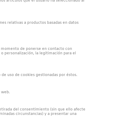
los artículos que el usuario ha seleccionado al
ones relativas a productos basadas en datos
 el momento de ponerse en contacto con
 o personalización, la legitimación para el
o de uso de cookies gestionadas por éstos.
a web.
etirada del consentimiento (sin que ello afecte
rminadas circunstancias) y a presentar una