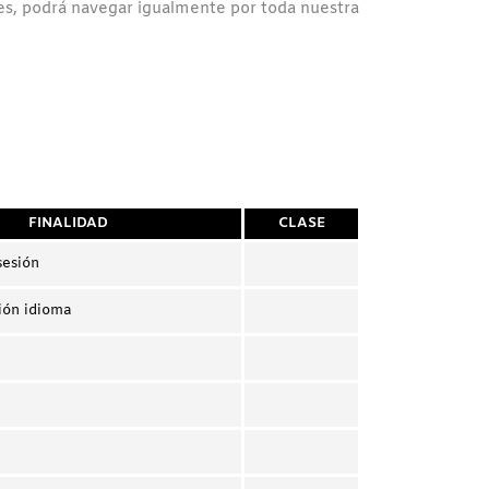
es, podrá navegar igualmente por toda nuestra
:
FINALIDAD
CLASE
sesión
ión idioma